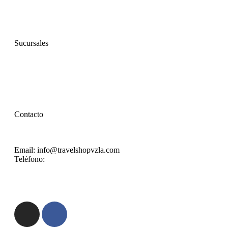
Productos
Sucursales
Ayuda
Contacto
Email: info@travelshopvzla.com
Teléfono:
(+58) 414 334785
7