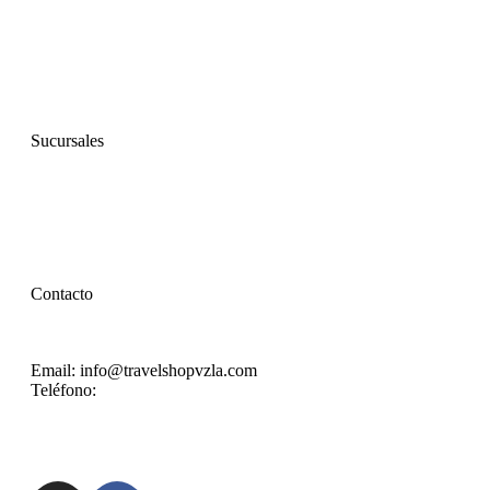
Inicio
Nosotros
Productos
Sucursales
Ayuda
Contacto
Email: info@travelshopvzla.com
Teléfono:
(+58) 414 334785
7