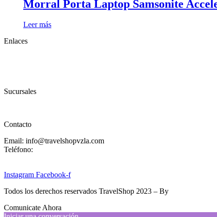
Morral Porta Laptop Samsonite Accele
Leer más
Enlaces
Inicio
Nosotros
Productos
Sucursales
Ayuda
Contacto
Email: info@travelshopvzla.com
Teléfono:
(+58) 414 334785
7
Instagram
Facebook-f
Todos los derechos reservados TravelShop 2023 – By
Designing Solu
Comunicate Ahora
Iniciar una conversación